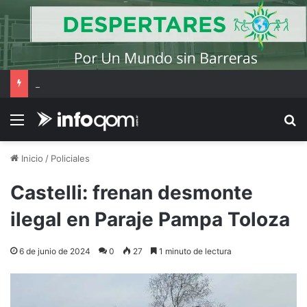
Lionel Messi llegó a Rosario para estar presente en el último adiós a su padre
Menú
B
Inicio
/
Policiales
Castelli: frenan desmonte
ilegal en Paraje Pampa Toloza
6 de junio de 2024
0
27
1 minuto de lectura