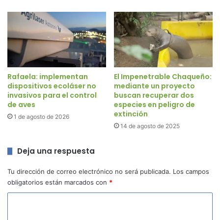
Rafaela: implementan
El Impenetrable Chaqueño:
dispositivos ecoláser no
mediante un proyecto
invasivos para el control
buscan recuperar dos
de aves
especies en peligro de
extinción
1 de agosto de 2026
14 de agosto de 2025
Deja una respuesta
Tu dirección de correo electrónico no será publicada.
Los campos
obligatorios están marcados con
*
C
o