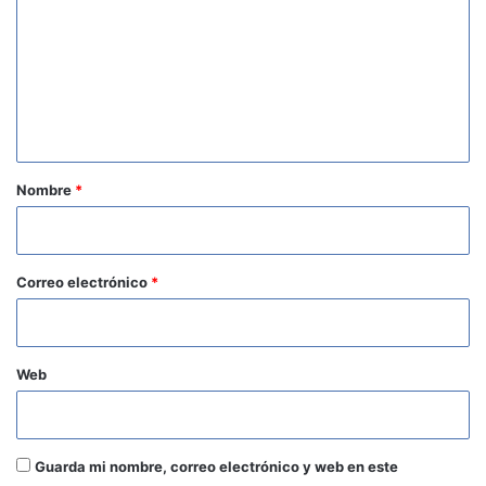
m
e
n
t
a
r
Nombre
*
i
o
*
Correo electrónico
*
Web
Guarda mi nombre, correo electrónico y web en este