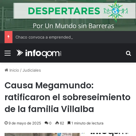
Chaco convoca a emprendedores locales para competir en «Emprendimiento Argentino 2026»
Menú
B
Inicio
/
Judiciales
Causa Megamundo:
ratificaron el sobreseimiento
de la familia Villalba
9 de mayo de 2025
0
62
1 minuto de lectura