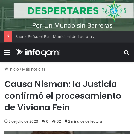
Sáenz Peña: el Plan Municipal de Lectura acercó libros y actividades al merendero Pancita Feliz del barrio Belgrano
Menú
B
Inicio
/
Más noticias
Causa Nisman: la Justicia
confirmó el procesamiento
de Viviana Fein
8 de julio de 2026
0
32
2 minutos de lectura