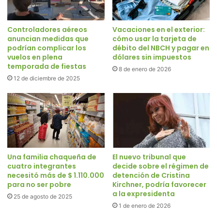
Controladores aéreos
Vacaciones en el exterior:
anuncian medidas que
cómo usar la tarjeta de
podrían complicar los
débito del NBCH y pagar en
vuelos en plena
dólares sin impuestos
temporada de fiestas
8 de enero de 2026
12 de diciembre de 2025
Una familia chaqueña de
El nuevo tribunal que
cuatro integrantes
decide sobre el régimen de
necesitó más de $ 1.110.000
detención de Cristina
para no ser pobre
Kirchner, podría favorecer
a la expresidenta
25 de agosto de 2025
1 de enero de 2026