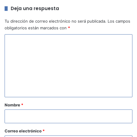
Deja una respuesta
Tu dirección de correo electrónico no será publicada.
Los campos
obligatorios están marcados con
*
C
o
m
e
n
t
a
r
Nombre
*
i
o
*
Correo electrónico
*