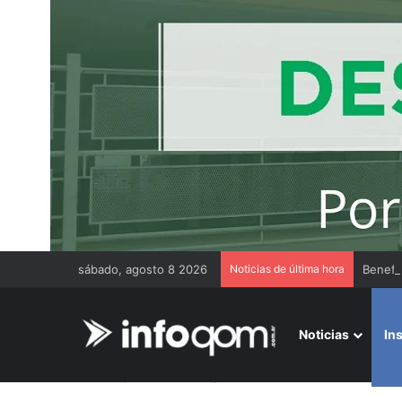
sábado, agosto 8 2026
Noticias de última hora
Benefic
Noticias
In
Inicio
/
Institucionales
/
CGT Chaco alzó la voz frente al 