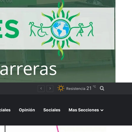
℃
21
Buscar por
Resistencia
ciales
Opinión
Sociales
Mas Secciones