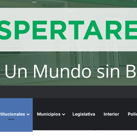
ios avalados por la ciencia de convivir con gatos
stitucionales
Municipios
Legislativa
Interior
Poli
Poder Judicial: una señal de alerta en medio del ajuste