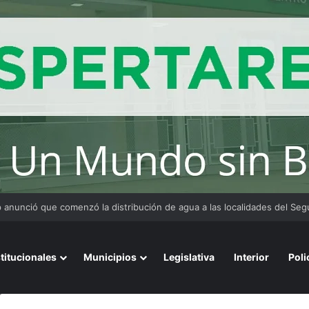
 y organizaciones sostienen la marcha pese a los cambios en la Ley de 
stitucionales
Municipios
Legislativa
Interior
Poli
gundo autor de un robo millonario