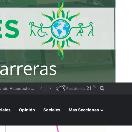
℃
21
Buscar por
Tierras
Resistencia
ciales
Opinión
Sociales
Mas Secciones