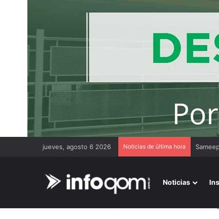
jueves, agosto 6 2026
Noticias de última hora
Gremios
Noticias
In
Inicio
/
Más noticias
/
Chaco-Corrientes: detienen al se