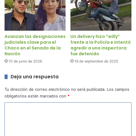
Avanzan las designaciones
Un delivery hizo “willy”
judiciales clave para el
frente a la Policía e intentó
Chaco en el Senado de la
agredir a una inspectora:
Nación
fue detenido
10 de junio de 2026
16 de septiembre de 2025
Deja una respuesta
Tu dirección de correo electrónico no será publicada.
Los campos
obligatorios están marcados con
*
C
o
m
e