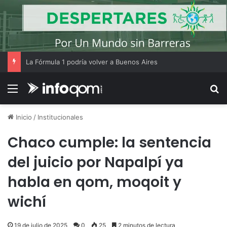
La Fórmula 1 podría volver a Buenos Aires
Menú
B
Inicio
/
Institucionales
Chaco cumple: la sentencia
del juicio por Napalpí ya
habla en qom, moqoit y
wichí
19 de julio de 2025
0
25
2 minutos de lectura