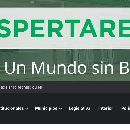
adelantó fechas: quiénes son los primeros en cobrar antes del feriado
stitucionales
Municipios
Legislativa
Interior
Poli
s en el Foro Nacional de Economías Regionales