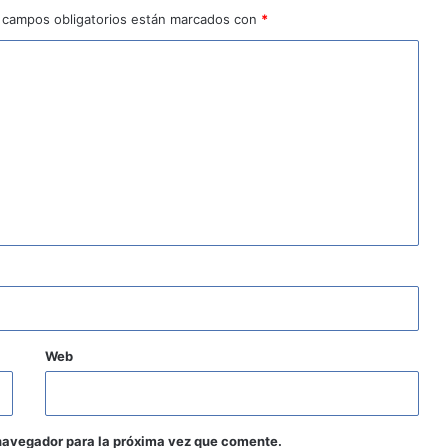
 campos obligatorios están marcados con
*
Web
navegador para la próxima vez que comente.