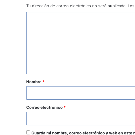
Tu dirección de correo electrónico no será publicada.
Los
C
o
m
e
n
t
a
r
Nombre
*
i
o
*
Correo electrónico
*
Guarda mi nombre, correo electrónico y web en este 