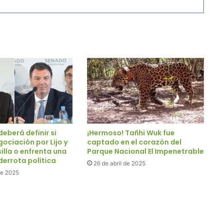
deberá definir si
¡Hermoso! Tañhi Wuk fue
ociación por Lijo y
captado en el corazón del
illa o enfrenta una
Parque Nacional El Impenetrable
derrota política
26 de abril de 2025
de 2025