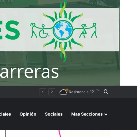
℃
12
Buscar por
 de agosto
Resistencia
ciales
Opinión
Sociales
Mas Secciones