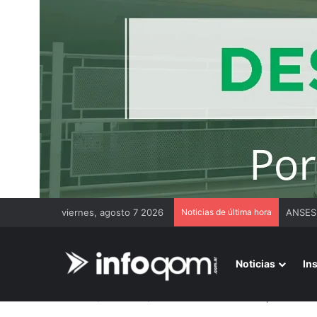
viernes, agosto 7 2026
Noticias de última hora
ANSES 
Noticias
In
Inicio
/
Economía
/
Chaco fortaleció alianzas productiva