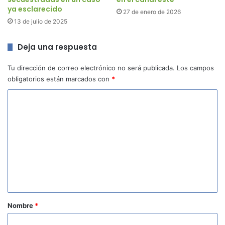
ya esclarecido
27 de enero de 2026
13 de julio de 2025
Deja una respuesta
Tu dirección de correo electrónico no será publicada.
Los campos
obligatorios están marcados con
*
C
o
m
e
n
t
a
r
Nombre
*
i