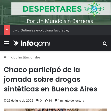
Livio Gutiérrez evoluciona favorablemente y fue trasladado a una sala común del Perrando
Menú
B
Inicio
/
Institucionales
Chaco participó de la
jornada sobre drogas
sintéticas en Buenos Aires
25 de julio de 2025
0
14
1 minuto de lectura