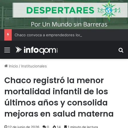
Chaco convoca a emprendedores locales para competir en «Emprendimiento Argentino 2026»
Menú
B
Inicio
/
Institucionales
Chaco registró la menor
mortalidad infantil de los
últimos años y consolida
mejoras en salud materna
12 de junio de 2026
0
14
1 minuto de lectura