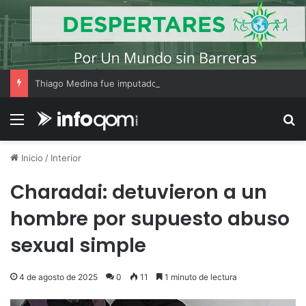
Thiago Medina fue imputado por abuso sexual y la causa continúa bajo investigación judicial
Menú
B
Inicio
/
Interior
Charadai: detuvieron a un
hombre por supuesto abuso
sexual simple
4 de agosto de 2025
0
11
1 minuto de lectura