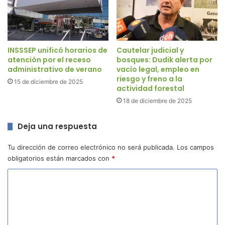
INSSSEP unificó horarios de
Cautelar judicial y
atención por el receso
bosques: Dudik alerta por
administrativo de verano
vacío legal, empleo en
riesgo y freno a la
15 de diciembre de 2025
actividad forestal
18 de diciembre de 2025
Deja una respuesta
Tu dirección de correo electrónico no será publicada.
Los campos
obligatorios están marcados con
*
C
o
m
e