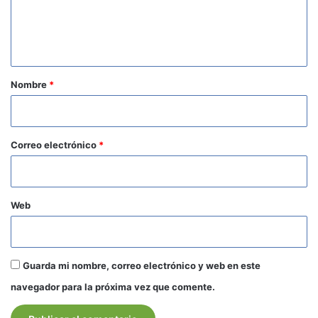
n
t
a
r
Nombre
*
i
o
*
Correo electrónico
*
Web
Guarda mi nombre, correo electrónico y web en este
navegador para la próxima vez que comente.