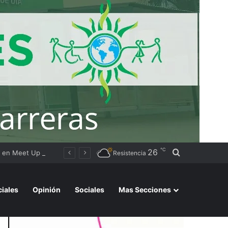
℃
26
Buscar por
Chaco fortaleció su presencia en la Asamblea del Consejo Federal de Turismo y en Meet Up Argentina
Resistencia
ciales
Opinión
Sociales
Mas Secciones