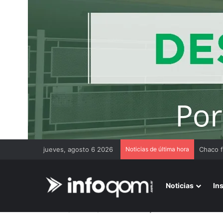
jueves, agosto 6 2026
Noticias de última hora
Noticias
In
Inicio
/
Locales
/
Chocaron auto y moto en la zona sur d