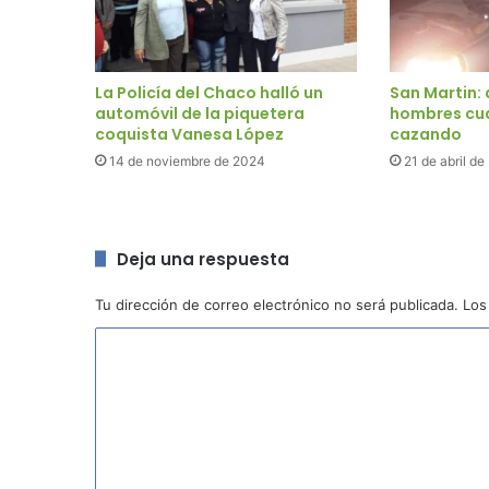
La Policía del Chaco halló un
San Martin:
automóvil de la piquetera
hombres cu
coquista Vanesa López
cazando
14 de noviembre de 2024
21 de abril d
Deja una respuesta
Tu dirección de correo electrónico no será publicada.
Los
C
o
m
e
n