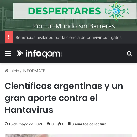
Beneficios avalados por la ciencia de convivir con gatos
Menú
B
Inicio
/
INFORMATE
Científicas argentinas y un
gran aporte contra el
Hantavirus
15 de mayo de 2026
0
8
3 minutos de lectura