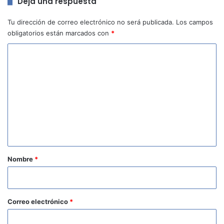
Deja una respuesta
Tu dirección de correo electrónico no será publicada.
Los campos
obligatorios están marcados con
*
C
o
m
e
n
t
a
r
Nombre
*
i
o
*
Correo electrónico
*