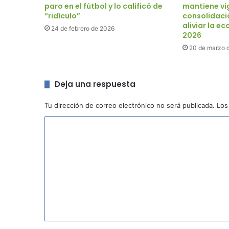
paro en el fútbol y lo calificó de
mantiene vi
“ridículo”
consolidaci
aliviar la e
24 de febrero de 2026
2026
20 de marzo 
Deja una respuesta
Tu dirección de correo electrónico no será publicada.
Los
C
o
m
e
n
t
a