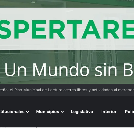
cipio aprobó el “DNI” para perros y gatos: habrá multas para quienes no
stitucionales
Municipios
Legislativa
Interior
Poli
e, quiso dispararse y terminó detenido