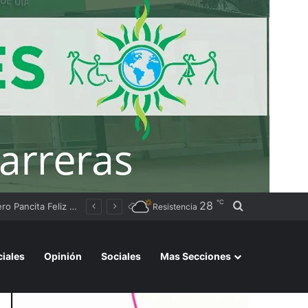
℃
28
Buscar por
 los registren
Resistencia
ciales
Opinión
Sociales
Mas Secciones