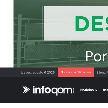
jueves, agosto 6 2026
Noticias de última hora
Un muni
Noticias
In
Inicio
/
Más noticias
/
Colonia Elisa: apuñaló a un hombr