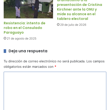
dramatismo a la
presentación de Cristina
Kirchner ante la ONU y
mide su alcance en el
tablero electoral
Resistencia: intento de
29 de julio de 2026
robo en el Consulado
Paraguayo
21 de agosto de 2025
Deja una respuesta
Tu dirección de correo electrónico no será publicada.
Los campos
obligatorios están marcados con
*
C
o
m
e
n