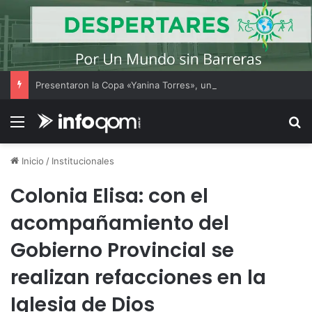
Presentaron la Copa «Yanina Torres», un torneo gratuito de fútbol femenino amateur en el Jaime Zapata
Menú
B
Inicio
/
Institucionales
Colonia Elisa: con el
acompañamiento del
Gobierno Provincial se
realizan refacciones en la
Iglesia de Dios