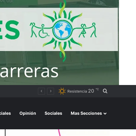
℃
20
Buscar por
Resistencia
ciales
Opinión
Sociales
Mas Secciones