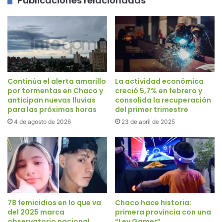
Publicaciones relacionadas
Continúa el alerta amarillo
La actividad económica
por tormentas en Chaco y
creció 5,7% en febrero y
anticipan nuevas lluvias
consolida la recuperación
para las próximas horas
del primer trimestre
4 de agosto de 2026
23 de abril de 2025
78 femicidios en lo que va
Chaco hace historia:
del 2025 marca
primera provincia con una
observatorio nacional
“Ley Gamer”