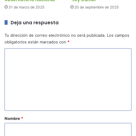
31 de marzo de 2025
20 de septiembre de 2025
Deja una respuesta
Tu dirección de correo electrónico no será publicada.
Los campos
obligatorios están marcados con
*
C
o
m
e
n
t
a
r
Nombre
*
i
o