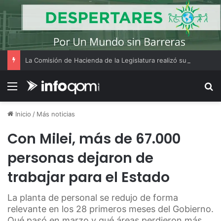
La Comisión de Hacienda de la Legislatura realizó su reunión ordinaria Nº18
Menú
B
Inicio
/
Más noticias
Con Milei, más de 67.000
personas dejaron de
trabajar para el Estado
La planta de personal se redujo de forma
relevante en los 28 primeros meses del Gobierno.
Qué pasó en marzo y qué áreas perdieron más