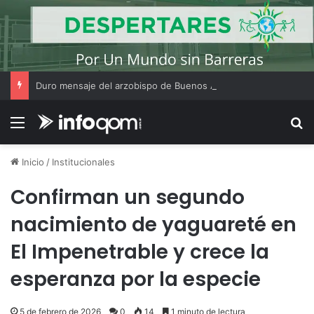
Duro mensaje del arzobispo de Buenos Aires en la misa de San Cayetano
Menú
B
Inicio
/
Institucionales
Confirman un segundo
nacimiento de yaguareté en
El Impenetrable y crece la
esperanza por la especie
5 de febrero de 2026
0
14
1 minuto de lectura