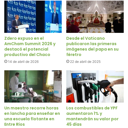
Zdero expuso en el
Desde el Vaticano
AmCham Summit 2026 y
publicaron las primeras
destacó el potencial
imágenes del papa en su
productivo del Chaco
féretro
14 de abril de 2026
22 de abril de 2025
Un maestro recorre horas
Los combustibles de YPF
en lancha para enseñar en
aumentaron 1% y
una escuela flotante en
mantendrán su valor por
Entre Ríos
45 días