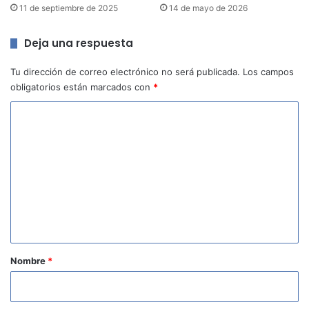
11 de septiembre de 2025
14 de mayo de 2026
Deja una respuesta
Tu dirección de correo electrónico no será publicada.
Los campos
obligatorios están marcados con
*
C
o
m
e
n
t
a
r
Nombre
*
i
o