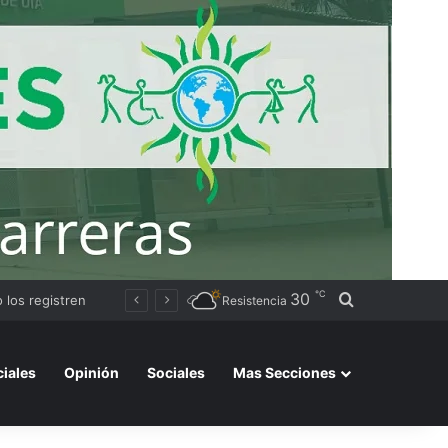
℃
30
Buscar por
Avanza la instalación de un nuevo puesto policial en el ex Campo Zampa para reforzar la seguridad en la zona sur de Resistencia
Resistencia
ciales
Opinión
Sociales
Mas Secciones