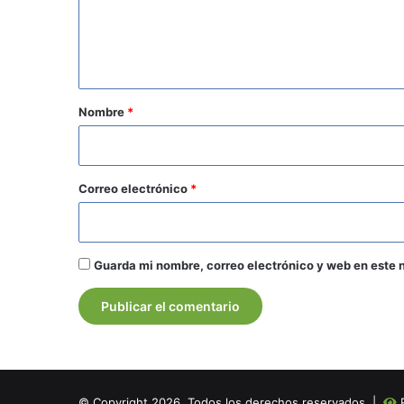
n
t
a
r
Nombre
*
i
o
*
Correo electrónico
*
Guarda mi nombre, correo electrónico y web en este 
© Copyright 2026, Todos los derechos reservados |