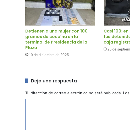
Detienen a una mujer con 100
Casi 100: en
gramos de cocaína en la
fue detenid
terminal de Presidencia de la
caja regist
Plaza
25 de septie
19 de diciembre de 2025
Deja una respuesta
Tu dirección de correo electrónico no será publicada.
Los
C
o
m
e