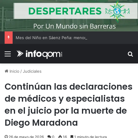
Mes del Niño en Sáenz Peña: menores de 12 años ingresan gratis al Complejo Ecológico
Menú
B
Inicio
/
Judiciales
Continúan las declaraciones
de médicos y especialistas
en el juicio por la muerte de
Diego Maradona
26 de mayo de 2026
0
16
1 minuto de lectura