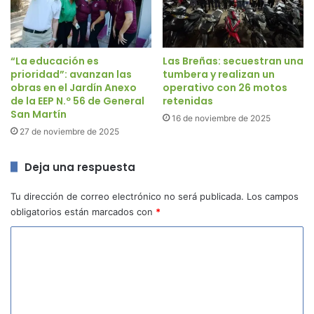
“La educación es
Las Breñas: secuestran una
prioridad”: avanzan las
tumbera y realizan un
obras en el Jardín Anexo
operativo con 26 motos
de la EEP N.º 56 de General
retenidas
San Martín
16 de noviembre de 2025
27 de noviembre de 2025
Deja una respuesta
Tu dirección de correo electrónico no será publicada.
Los campos
obligatorios están marcados con
*
C
o
m
e