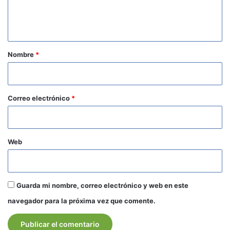
n
t
a
r
Nombre
*
i
o
*
Correo electrónico
*
Web
Guarda mi nombre, correo electrónico y web en este
navegador para la próxima vez que comente.