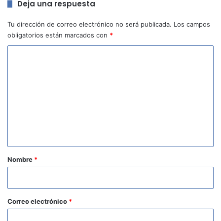
Deja una respuesta
Tu dirección de correo electrónico no será publicada.
Los campos
obligatorios están marcados con
*
C
o
m
e
n
t
a
r
Nombre
*
i
o
*
Correo electrónico
*