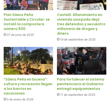
Plan Sáenz Peña
Castelli: Allanamiento en
Sustentable y Circular: se
vivienda usurpada deja
instaló la compostera
tres detenidos y secuestro
número 500
millonario de drogas y
dinero
27 de junio de 2025
19 de septiembre de 2025
“Sáenz Peña en Escena”:
Para fortalecer el sistema
cultura y recreación llegan
penitenciario el Gobierno
a los barrios en
entregó equipamientos
vacaciones
11 de septiembre de 2025
5 de enero de 2026