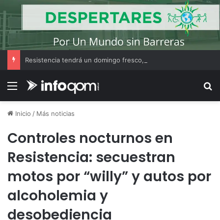
Resistencia tendrá un domingo fresco, con cielo parcialmente nublado y una máxima de 17°C
Menú
B
Inicio
/
Más noticias
Controles nocturnos en
Resistencia: secuestran
motos por “willy” y autos por
alcoholemia y
desobediencia