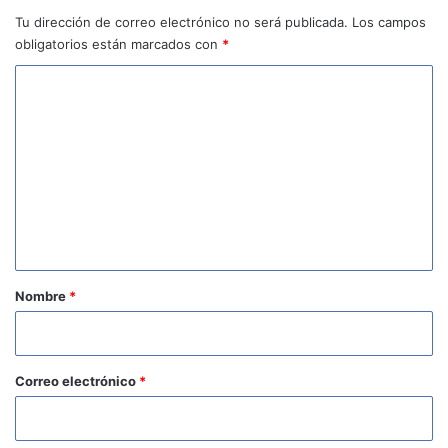
Tu dirección de correo electrónico no será publicada.
Los campos
obligatorios están marcados con
*
C
o
m
e
n
t
a
r
Nombre
*
i
o
*
Correo electrónico
*