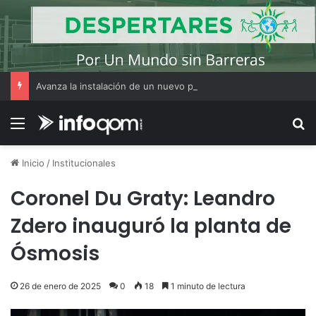
Avanza la instalación de un nuevo puesto policial en el ex Campo Zampa para reforzar la seguridad en la zona sur de Resistencia
Menú
B
Inicio
/
Institucionales
Coronel Du Graty: Leandro
Zdero inauguró la planta de
Ósmosis
26 de enero de 2025
0
18
1 minuto de lectura