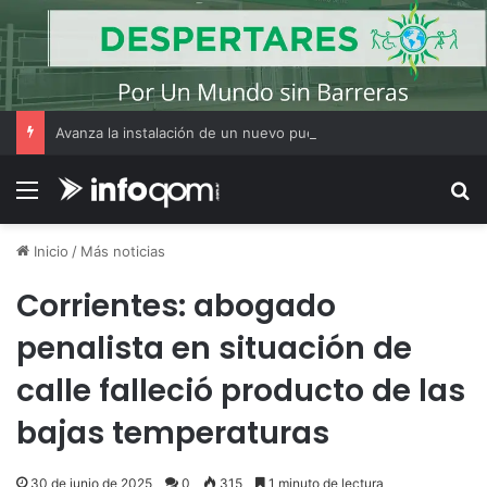
Avanza la instalación de un nuevo puesto policial en el ex Campo Zampa para reforzar la seguridad en la zona sur de Resistencia
Menú
B
Inicio
/
Más noticias
Corrientes: abogado
penalista en situación de
calle falleció producto de las
bajas temperaturas
30 de junio de 2025
0
315
1 minuto de lectura