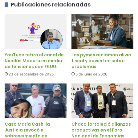
Publicaciones relacionadas
YouTube retira el canal de
Las pymes reclaman alivio
Nicolás Maduro en medio
fiscal y advierten sobre
de tensiones con EE.UU.
problemas
23 de septiembre de 2025
5 de junio de 2026
Caso María Cash: la
Chaco fortaleció alianzas
Justicia revocó el
productivas en el Foro
sobreseimiento del
Nacional de Economías