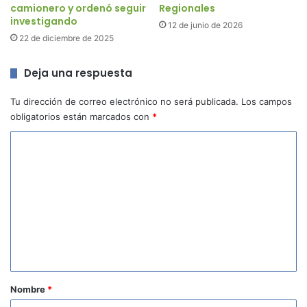
camionero y ordenó seguir
Regionales
investigando
12 de junio de 2026
22 de diciembre de 2025
Deja una respuesta
Tu dirección de correo electrónico no será publicada.
Los campos
obligatorios están marcados con
*
C
o
m
e
n
t
a
r
Nombre
*
i