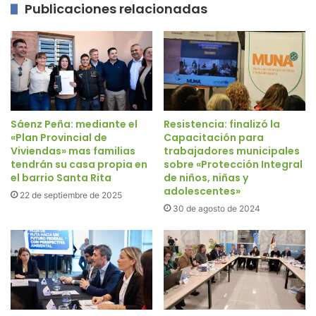
Publicaciones relacionadas
Sáenz Peña: mediante el
Resistencia: finalizó la
«Plan Provincial de
Capacitación para
Viviendas» mas familias
trabajadores municipales
tendrán su casa propia en
sobre «Protección Integral
el barrio Santa Rita
de niños, niñas y
adolescentes»
22 de septiembre de 2025
30 de agosto de 2024