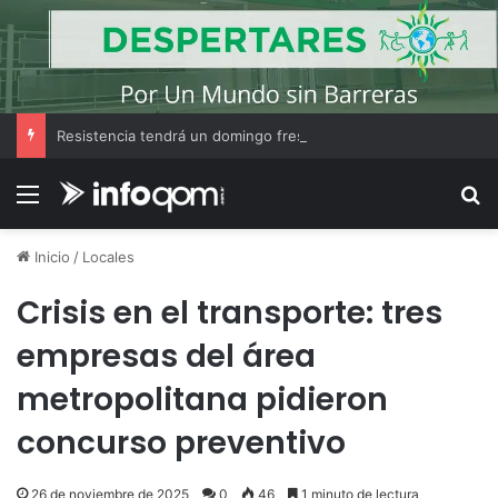
Resistencia tendrá un domingo fresco, con cielo parcialmente nublado y una máxima de 17°C
Menú
B
Inicio
/
Locales
Crisis en el transporte: tres
empresas del área
metropolitana pidieron
concurso preventivo
26 de noviembre de 2025
0
46
1 minuto de lectura