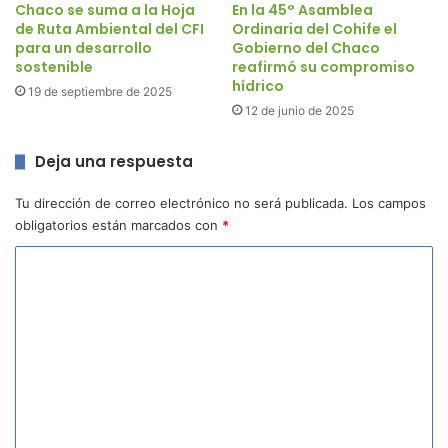
Chaco se suma a la Hoja
En la 45° Asamblea
de Ruta Ambiental del CFI
Ordinaria del Cohife el
para un desarrollo
Gobierno del Chaco
sostenible
reafirmó su compromiso
hídrico
19 de septiembre de 2025
12 de junio de 2025
Deja una respuesta
Tu dirección de correo electrónico no será publicada.
Los campos
obligatorios están marcados con
*
C
o
m
e
n
t
a