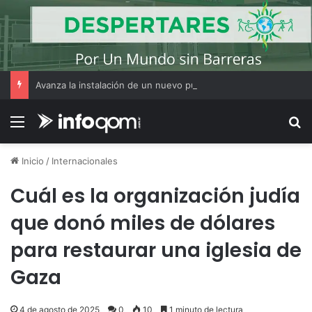
Avanza la instalación de un nuevo puesto policial en el ex Campo Zampa para reforzar la seguridad en la zona sur de Resistencia
Menú
B
Inicio
/
Internacionales
Cuál es la organización judía
que donó miles de dólares
para restaurar una iglesia de
Gaza
4 de agosto de 2025
0
10
1 minuto de lectura