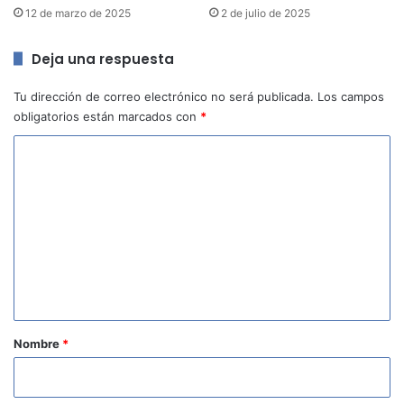
12 de marzo de 2025
2 de julio de 2025
Deja una respuesta
Tu dirección de correo electrónico no será publicada.
Los campos
obligatorios están marcados con
*
C
o
m
e
n
t
a
r
Nombre
*
i
o