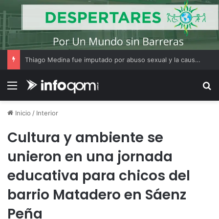
Thiago Medina fue imputado por abuso sexual y la causa continúa bajo investigación judicial
Menú
B
Inicio
/
Interior
Cultura y ambiente se
unieron en una jornada
educativa para chicos del
barrio Matadero en Sáenz
Peña