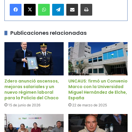
WhatsApp
Telegram
Compartir por correo electrónico
Imprimir
Publicaciones relacionadas
Zdero anunció ascensos,
UNCAUS: firmó un Convenio
mejoras salariales y un
Marco con la Universidad
nuevo régimen laboral
Miguel Hernández de Elche,
para la Policía del Chaco
España
15 de junio de 2026
22 de marzo de 2025