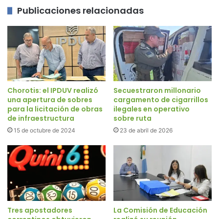
Publicaciones relacionadas
Chorotis: el IPDUV realizó
Secuestraron millonario
una apertura de sobres
cargamento de cigarrillos
para la licitación de obras
ilegales en operativo
de infraestructura
sobre ruta
15 de octubre de 2024
23 de abril de 2026
Tres apostadores
La Comisión de Educación