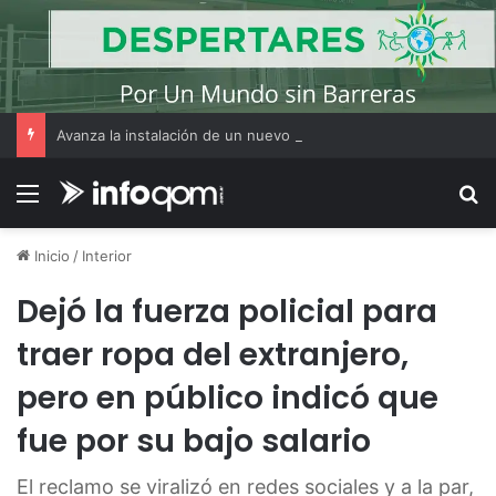
Avanza la instalación de un nuevo puesto policial en el ex Campo Zampa para reforzar la seguridad en la zona sur de Resistencia
Menú
B
Inicio
/
Interior
Dejó la fuerza policial para
traer ropa del extranjero,
pero en público indicó que
fue por su bajo salario
El reclamo se viralizó en redes sociales y a la par,