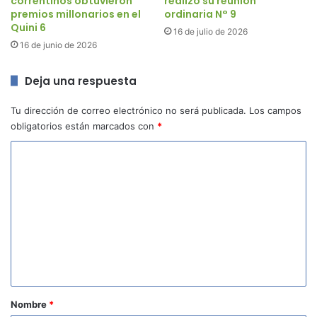
correntinos obtuvieron
realizó su reunión
premios millonarios en el
ordinaria N° 9
Quini 6
16 de julio de 2026
16 de junio de 2026
Deja una respuesta
Tu dirección de correo electrónico no será publicada.
Los campos
obligatorios están marcados con
*
C
o
m
e
n
t
a
r
Nombre
*