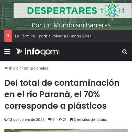
La Fórmula 1 podría volver a Buenos Aires
Menú
B
Inicio
/
Institucionales
Del total de contaminación
en el río Paraná, el 70%
corresponde a plásticos
13 de febrero de 2025
0
21
3 minutos de lectura