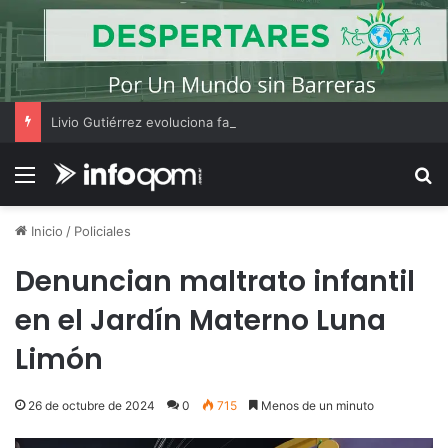
Livio Gutiérrez evoluciona favorablemente y fue trasladado a una sala común del Perrando
Menú
B
Inicio
/
Policiales
Denuncian maltrato infantil
en el Jardín Materno Luna
Limón
26 de octubre de 2024
0
715
Menos de un minuto