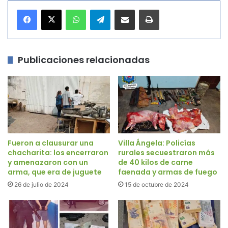
WhatsApp
Telegram
Compartir por correo electrónico
Imprimir
Publicaciones relacionadas
Fueron a clausurar una
Villa Ángela: Policías
chacharita: los encerraron
rurales secuestraron más
y amenazaron con un
de 40 kilos de carne
arma, que era de juguete
faenada y armas de fuego
26 de julio de 2024
15 de octubre de 2024