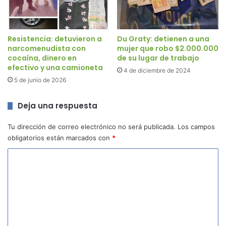
Resistencia: detuvieron a
Du Graty: detienen a una
narcomenudista con
mujer que robo $2.000.000
cocaína, dinero en
de su lugar de trabajo
efectivo y una camioneta
4 de diciembre de 2024
5 de junio de 2026
Deja una respuesta
Tu dirección de correo electrónico no será publicada.
Los campos
obligatorios están marcados con
*
C
o
m
e
n