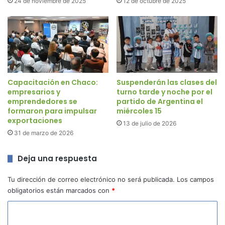
24 de noviembre de 2025
12 de octubre de 2025
Capacitación en Chaco:
Suspenderán las clases del
empresarios y
turno tarde y noche por el
emprendedores se
partido de Argentina el
formaron para impulsar
miércoles 15
exportaciones
13 de julio de 2026
31 de marzo de 2026
Deja una respuesta
Tu dirección de correo electrónico no será publicada.
Los campos
obligatorios están marcados con
*
C
o