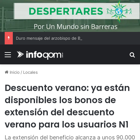
Duro mensaje del arzobispo de Buenos Aires en la misa de San Cayetano
Menú
B
Inicio
/
Locales
Descuento verano: ya están
disponibles los bonos de
extensión del descuento
verano para los usuarios N1
La extensión del beneficio alcanza a unos 90.000