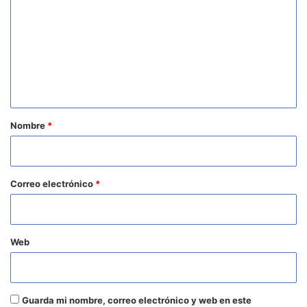
m
e
n
t
a
r
Nombre
*
i
o
*
Correo electrónico
*
Web
Guarda mi nombre, correo electrónico y web en este