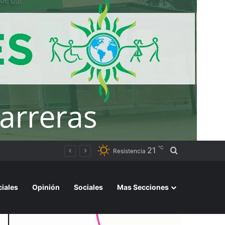
℃
21
Buscar por
Resistencia
ciales
Opinión
Sociales
Mas Secciones