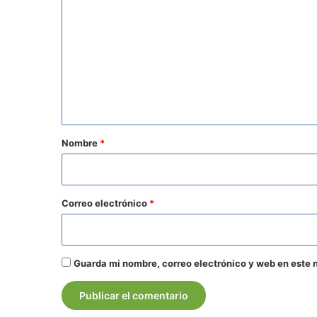
o
m
e
n
t
a
r
Nombre
*
i
o
*
Correo electrónico
*
Guarda mi nombre, correo electrónico y web en este 