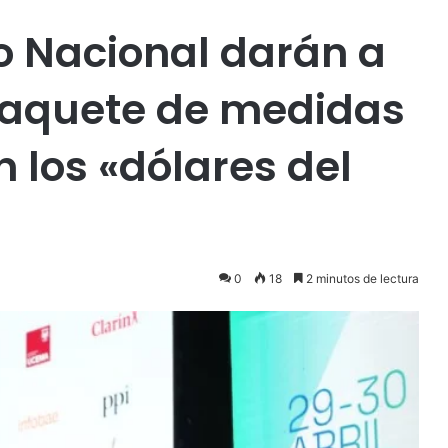
o Nacional darán a
paquete de medidas
 los «dólares del
0
18
2 minutos de lectura