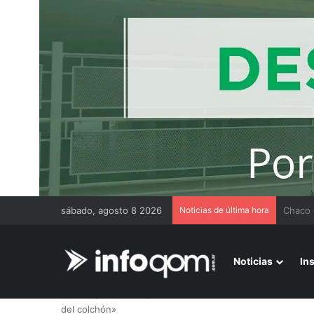
sábado, agosto 8 2026
Noticias de última hora
Benefic
Noticias
In
Inicio
/
Economía
/
Desde el Gobierno Nacional darán a
del colchón»