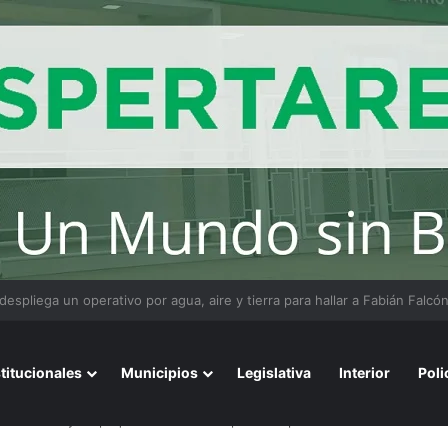
ios avalados por la ciencia de convivir con gatos
stitucionales
Municipios
Legislativa
Interior
Poli
 conocer hoy un paquete de medidas para comprar con los «dólares