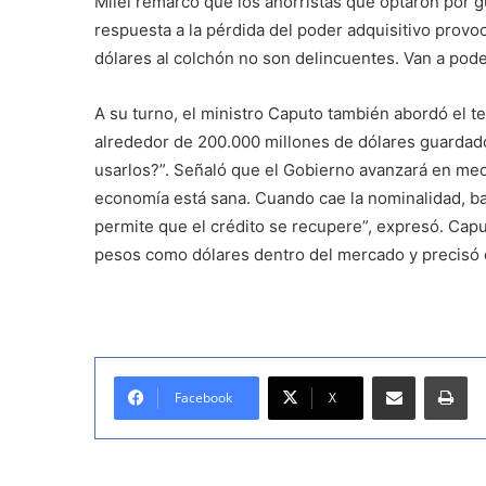
Milei remarcó que los ahorristas que optaron por 
respuesta a la pérdida del poder adquisitivo provoc
dólares al colchón no son delincuentes. Van a pode
A su turno, el ministro Caputo también abordó el t
alrededor de 200.000 millones de dólares guardado
usarlos?”. Señaló que el Gobierno avanzará en medi
economía está sana. Cuando cae la nominalidad, ba
permite que el crédito se recupere”, expresó. Capu
pesos como dólares dentro del mercado y precisó q
Compartir por correo electrónico
Imprimir
Facebook
X