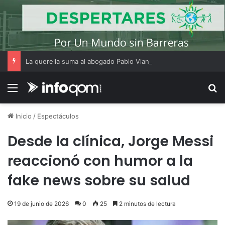
La querella suma al abogado Pablo Vianello en la causa por el crimen de Julián Álvarez Guardia
Menú
B
Inicio
/
Espectáculos
Desde la clínica, Jorge Messi
reaccionó con humor a la
fake news sobre su salud
19 de junio de 2026
0
25
2 minutos de lectura