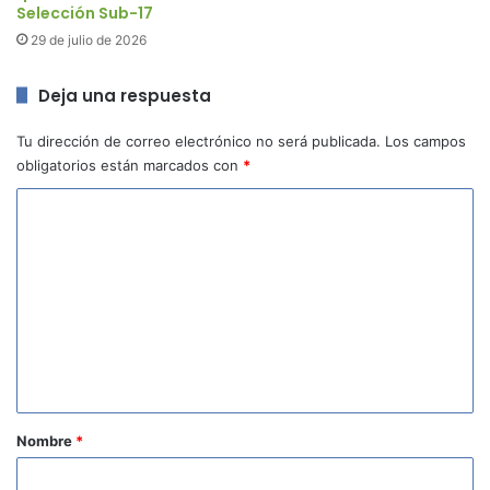
Selección Sub-17
29 de julio de 2026
Deja una respuesta
Tu dirección de correo electrónico no será publicada.
Los campos
obligatorios están marcados con
*
C
o
m
e
n
t
a
r
Nombre
*
i