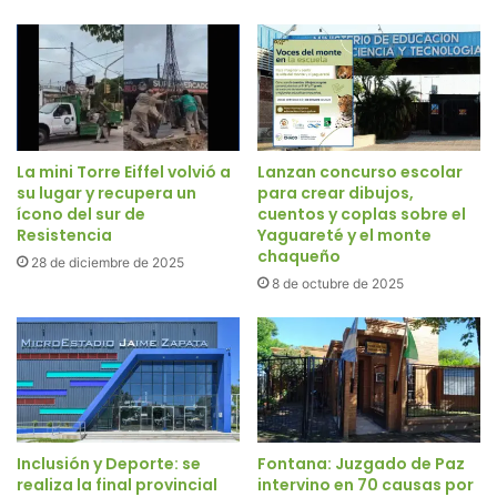
La mini Torre Eiffel volvió a
Lanzan concurso escolar
su lugar y recupera un
para crear dibujos,
ícono del sur de
cuentos y coplas sobre el
Resistencia
Yaguareté y el monte
chaqueño
28 de diciembre de 2025
8 de octubre de 2025
Inclusión y Deporte: se
Fontana: Juzgado de Paz
realiza la final provincial
intervino en 70 causas por