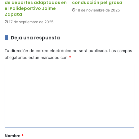
de deportes adaptados en
conducción peligrosa
el Polideportivo Jaime
18 de noviembre de 2025
Zapata
17 de septiembre de 2025
Deja una respuesta
Tu dirección de correo electrónico no será publicada.
Los campos
obligatorios están marcados con
*
C
o
m
e
n
t
a
r
Nombre
*