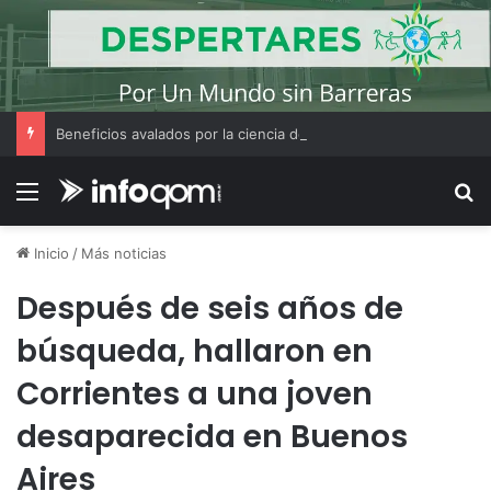
Beneficios avalados por la ciencia de convivir con gatos
Menú
B
Inicio
/
Más noticias
Después de seis años de
búsqueda, hallaron en
Corrientes a una joven
desaparecida en Buenos
Aires