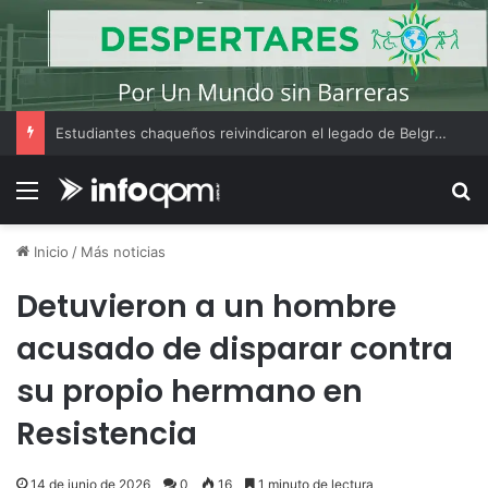
Estudiantes chaqueños reivindicaron el legado de Belgrano en un conversatorio sobre educación, patria y ciudadanía
Menú
B
Inicio
/
Más noticias
Detuvieron a un hombre
acusado de disparar contra
su propio hermano en
Resistencia
14 de junio de 2026
0
16
1 minuto de lectura