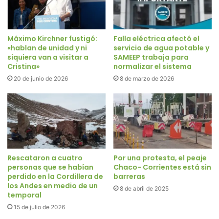
Máximo Kirchner fustigó:
Falla eléctrica afectó el
«hablan de unidad y ni
servicio de agua potable y
siquiera van a visitar a
SAMEEP trabaja para
Cristina»
normalizar el sistema
20 de junio de 2026
8 de marzo de 2026
Rescataron a cuatro
Por una protesta, el peaje
personas que se habían
Chaco- Corrientes está sin
perdido en la Cordillera de
barreras
los Andes en medio de un
8 de abril de 2025
temporal
15 de julio de 2026