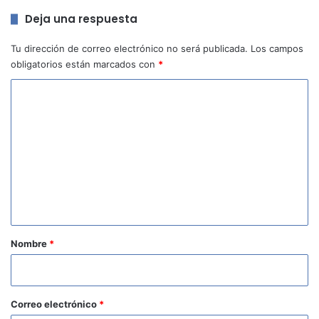
Deja una respuesta
Tu dirección de correo electrónico no será publicada.
Los campos
obligatorios están marcados con
*
C
o
m
e
n
t
a
r
Nombre
*
i
o
*
Correo electrónico
*