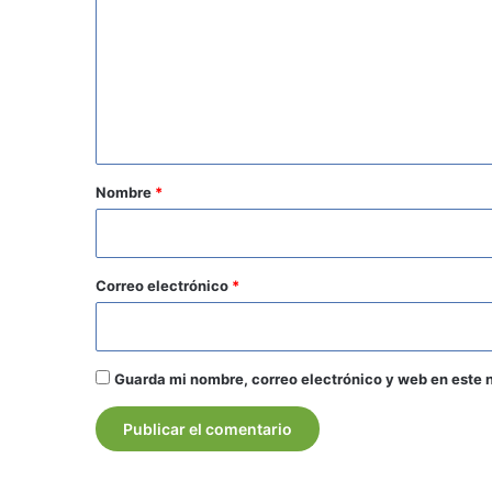
m
e
n
t
a
r
Nombre
*
i
o
*
Correo electrónico
*
Guarda mi nombre, correo electrónico y web en este 