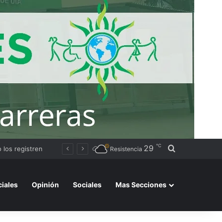
℃
29
Buscar por
Avanza la instalación de un nuevo puesto policial en el ex Campo Zampa para reforzar la seguridad en la zona sur de Resistencia
Resistencia
ciales
Opinión
Sociales
Mas Secciones