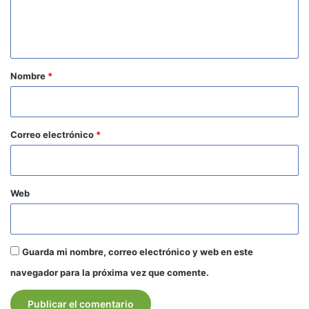
n
t
a
r
Nombre
*
i
o
*
Correo electrónico
*
Web
Guarda mi nombre, correo electrónico y web en este
navegador para la próxima vez que comente.