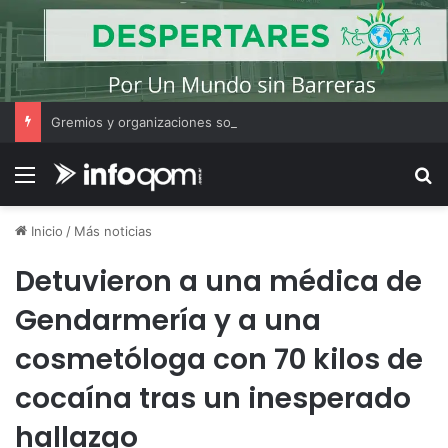
Gremios y organizaciones sostienen la marcha pese a los cambios en la Ley de Tierras
Menú
B
Inicio
/
Más noticias
Detuvieron a una médica de
Gendarmería y a una
cosmetóloga con 70 kilos de
cocaína tras un inesperado
hallazgo