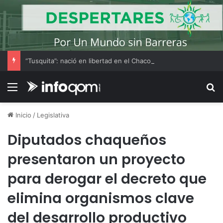
“Tusquita”: nació en libertad en el Chaco y marca un nuevo capítulo en el regreso de la guanaca
Menú
B
Inicio
/
Legislativa
Diputados chaqueños
presentaron un proyecto
para derogar el decreto que
elimina organismos clave
del desarrollo productivo