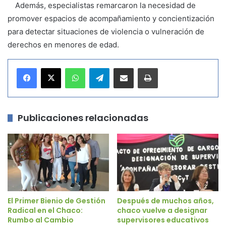
Además, especialistas remarcaron la necesidad de
promover espacios de acompañamiento y concientización
para detectar situaciones de violencia o vulneración de
derechos en menores de edad.
WhatsApp
Telegram
Compartir por correo electrónico
Imprimir
Publicaciones relacionadas
El Primer Bienio de Gestión
Después de muchos años,
Radical en el Chaco:
chaco vuelve a designar
Rumbo al Cambio
supervisores educativos