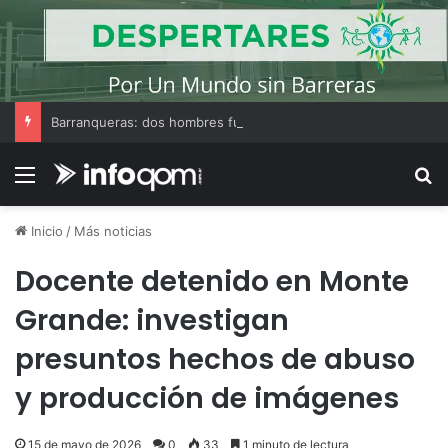
Barranqueras: dos hombres fueron demorados tras ser sorprendidos con un arma de fuego en la vía pública
Menú
B
Inicio
/
Más noticias
Docente detenido en Monte
Grande: investigan
presuntos hechos de abuso
y producción de imágenes
15 de mayo de 2026
0
33
1 minuto de lectura