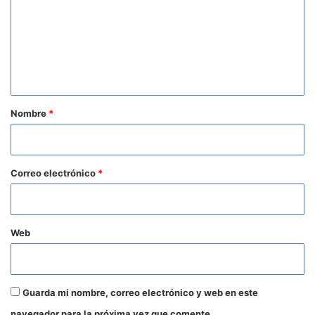
m
e
n
t
a
r
Nombre
*
i
o
*
Correo electrónico
*
Web
Guarda mi nombre, correo electrónico y web en este
navegador para la próxima vez que comente.