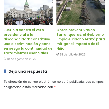
Justicia contra el veto
Obras preventivas en
presidencial a la
Barranqueras: el Gobierno
discapacidad: constituye
limpia el riacho Arazá para
una discriminación y pone
mitigar el impacto de El
en riesgo la continuidad de
Niño
tratamientos esenciales
28 de julio de 2026
18 de agosto de 2025
Deja una respuesta
Tu dirección de correo electrónico no será publicada.
Los campos
obligatorios están marcados con
*
C
o