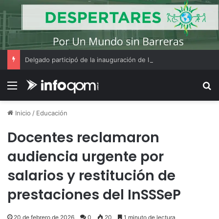
Delgado participó de la inauguración de la Galería de los Gobernadores en Casa de Gobierno
Menú
B
Inicio
/
Educación
Docentes reclamaron
audiencia urgente por
salarios y restitución de
prestaciones del InSSSeP
20 de febrero de 2026
0
20
1 minuto de lectura