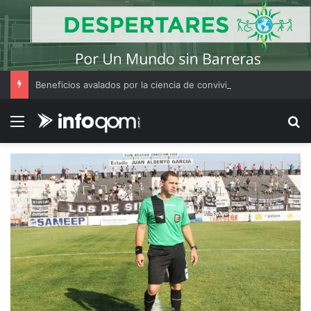
Beneficios avalados por la ciencia de convivir con gatos
Menú
B