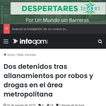
Avanza la instalación de un nuevo puesto policial en el ex Campo Zampa para reforzar la seguridad en la zona sur de Resistencia
Menú
B
Inicio
/
Más noticias
Dos detenidos tras
allanamientos por robos y
drogas en el área
metropolitana
20 de agosto de 2025
0
14
1 minuto de lectura