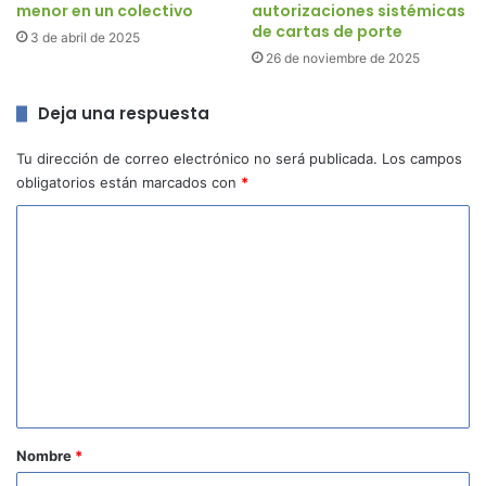
menor en un colectivo
autorizaciones sistémicas
de cartas de porte
3 de abril de 2025
26 de noviembre de 2025
Deja una respuesta
Tu dirección de correo electrónico no será publicada.
Los campos
obligatorios están marcados con
*
C
o
m
e
n
t
a
r
Nombre
*
i