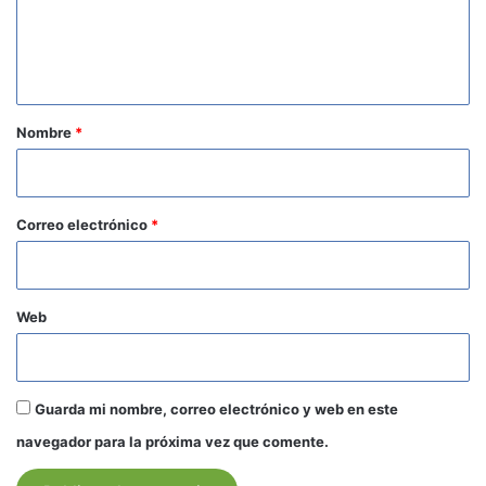
n
t
a
r
Nombre
*
i
o
*
Correo electrónico
*
Web
Guarda mi nombre, correo electrónico y web en este
navegador para la próxima vez que comente.