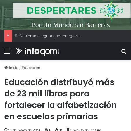
El Gobierno asegura que renegociará la concesión de los principales aeropuertos del país
Menú
B
Inicio
/
Educación
Educación distribuyó más
de 23 mil libros para
fortalecer la alfabetización
en escuelas primarias
21 de mayo de 2026
0
15
1 minuto de lectura