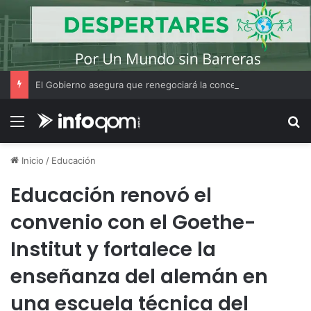
El Gobierno asegura que renegociará la concesión de los principales aeropuertos del país
Menú
B
Inicio
/
Educación
Educación renovó el
convenio con el Goethe-
Institut y fortalece la
enseñanza del alemán en
una escuela técnica del