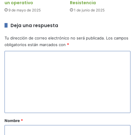
un operativo
Resistencia
9 de mayo de 2025
1 de junio de 2025
Deja una respuesta
Tu dirección de correo electrónico no será publicada.
Los campos
obligatorios están marcados con
*
C
o
m
e
n
t
a
r
Nombre
*
i