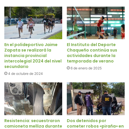
En el polideportivo Jaime
El Instituto del Deporte
Zapata se realizará la
Chaqueño continúa sus
instancia provincial
actividades durante la
intercolegial 2024 del nivel
temporada de verano
secundario
6 de enero de 2025
4 de octubre de 2024
Resistencia: secuestraron
Dos detenidos por
camioneta melliza durante
cometer robos «piraña» en