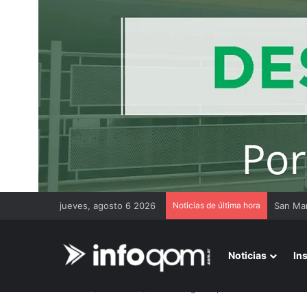
jueves, agosto 6 2026
Noticias de última hora
Noticias
In
Inicio
/
Economía
/
El FMI elogió el plan económico de M