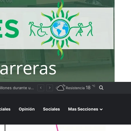
℃
18
Buscar por
Patricio Sabadini juró como fiscal general federal de Resistencia y asumirá un nuevo rol en el Chaco
Resistencia
ciales
Opinión
Sociales
Mas Secciones