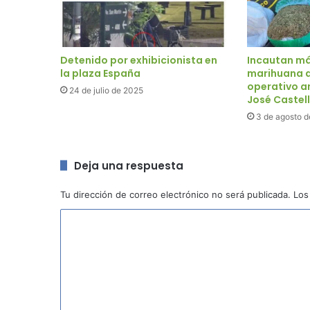
Detenido por exhibicionista en
Incautan má
la plaza España
marihuana d
operativo a
24 de julio de 2025
José Castell
3 de agosto 
Deja una respuesta
Tu dirección de correo electrónico no será publicada.
Los
C
o
m
e
n