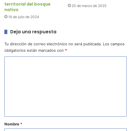
territorial del bosque
20 de marzo de 2025
nativo
16 de julio de 2024
Deja una respuesta
Tu dirección de correo electrónico no será publicada.
Los campos
obligatorios están marcados con
*
C
o
m
e
n
t
a
r
Nombre
*