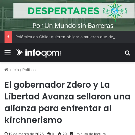
Polémica en Chile: quieren obligar a mujeres que decidan hacer un aborto a escuchar antes el latido del corazón del feto
Menú
B
Inicio
/
Política
El gobernador Zdero y La
Libertad Avanza sellaron una
alianza para enfrentar al
kirchnerismo
12 de marzo de 2025
0
29
1 minuto de lectura