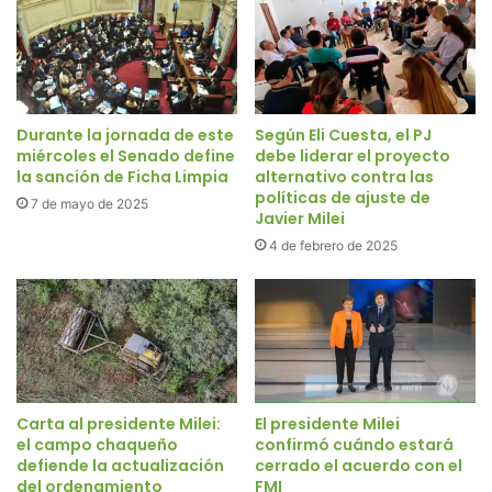
Durante la jornada de este
Según Eli Cuesta, el PJ
miércoles el Senado define
debe liderar el proyecto
la sanción de Ficha Limpia
alternativo contra las
políticas de ajuste de
7 de mayo de 2025
Javier Milei
4 de febrero de 2025
Carta al presidente Milei:
El presidente Milei
el campo chaqueño
confirmó cuándo estará
defiende la actualización
cerrado el acuerdo con el
del ordenamiento
FMI