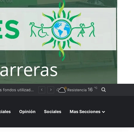
℃
16
Buscar por
Resistencia
ciales
Opinión
Sociales
Mas Secciones