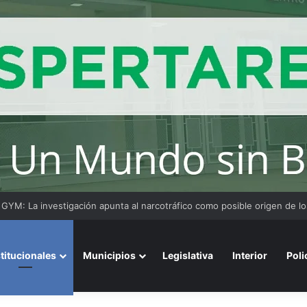
ensaje del arzobispo de Buenos Aires en la misa de San Cayetano
stitucionales
Municipios
Legislativa
Interior
Poli