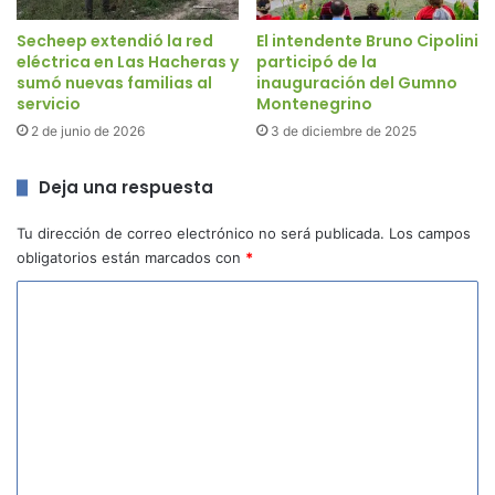
Secheep extendió la red
El intendente Bruno Cipolini
eléctrica en Las Hacheras y
participó de la
sumó nuevas familias al
inauguración del Gumno
servicio
Montenegrino
2 de junio de 2026
3 de diciembre de 2025
Deja una respuesta
Tu dirección de correo electrónico no será publicada.
Los campos
obligatorios están marcados con
*
C
o
m
e
n
t