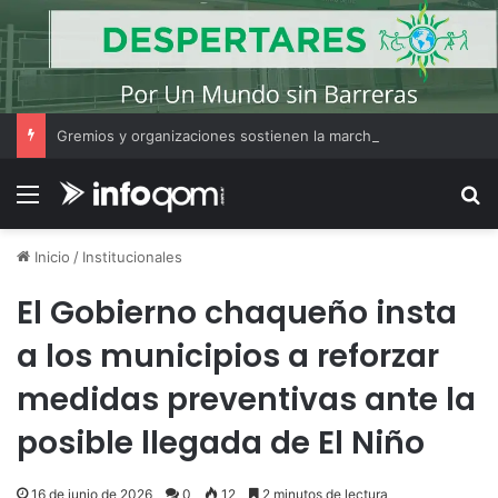
Gremios y organizaciones sostienen la marcha pese a los cambios en la Ley de Tierras
Menú
B
Inicio
/
Institucionales
El Gobierno chaqueño insta
a los municipios a reforzar
medidas preventivas ante la
posible llegada de El Niño
16 de junio de 2026
0
12
2 minutos de lectura