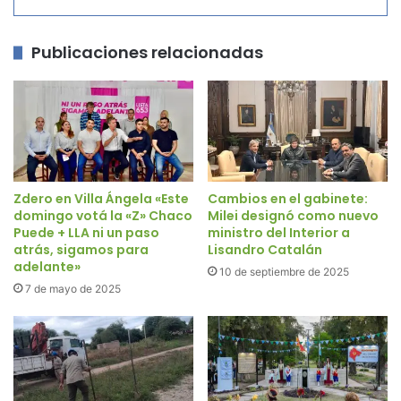
Publicaciones relacionadas
Zdero en Villa Ángela «Este
Cambios en el gabinete:
domingo votá la «Z» Chaco
Milei designó como nuevo
Puede + LLA ni un paso
ministro del Interior a
atrás, sigamos para
Lisandro Catalán
adelante»
10 de septiembre de 2025
7 de mayo de 2025