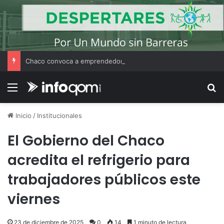
Chaco convoca a emprendedores locales para competir en «Emprendimiento Argentino 2026»
Menú
B
Inicio
/
Institucionales
El Gobierno del Chaco
acredita el refrigerio para
trabajadores públicos este
viernes
23 de diciembre de 2025
0
14
1 minuto de lectura