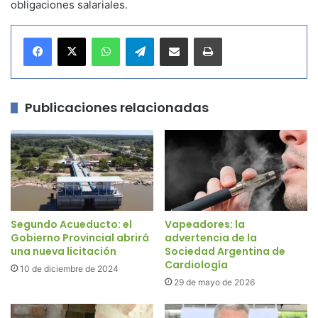
obligaciones salariales.
WhatsApp
Telegram
Compartir por correo electrónico
Imprimir
Publicaciones relacionadas
Segundo Acueducto: el
Vapeadores: la
Gobierno Provincial abrirá
advertencia de la
una nueva licitación
Sociedad Argentina de
Cardiología
10 de diciembre de 2024
29 de mayo de 2026