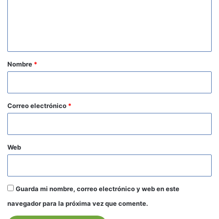
e
n
t
a
r
Nombre
*
i
o
*
Correo electrónico
*
Web
Guarda mi nombre, correo electrónico y web en este
navegador para la próxima vez que comente.