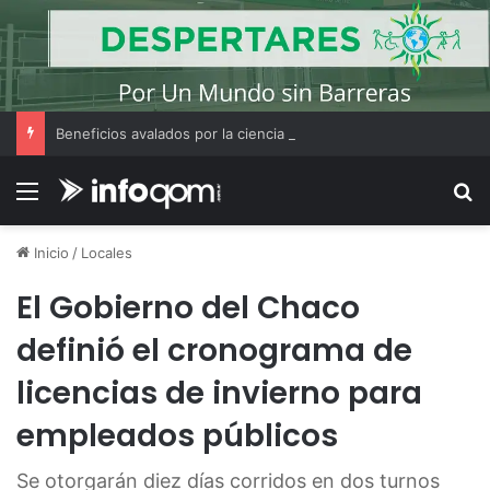
Beneficios avalados por la ciencia de convivir con gatos
Menú
B
Inicio
/
Locales
El Gobierno del Chaco
definió el cronograma de
licencias de invierno para
empleados públicos
Se otorgarán diez días corridos en dos turnos