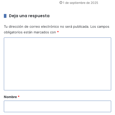
1 de septiembre de 2025
Deja una respuesta
Tu dirección de correo electrónico no será publicada.
Los campos
obligatorios están marcados con
*
C
o
m
e
n
t
a
r
Nombre
*
i
o