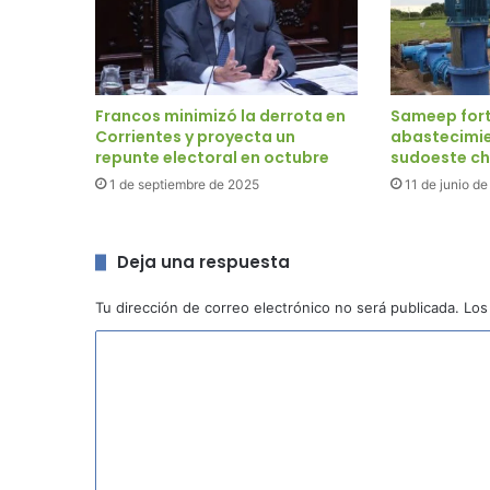
Francos minimizó la derrota en
Sameep fort
Corrientes y proyecta un
abastecimie
repunte electoral en octubre
sudoeste c
1 de septiembre de 2025
11 de junio d
Deja una respuesta
Tu dirección de correo electrónico no será publicada.
Los
C
o
m
e
n