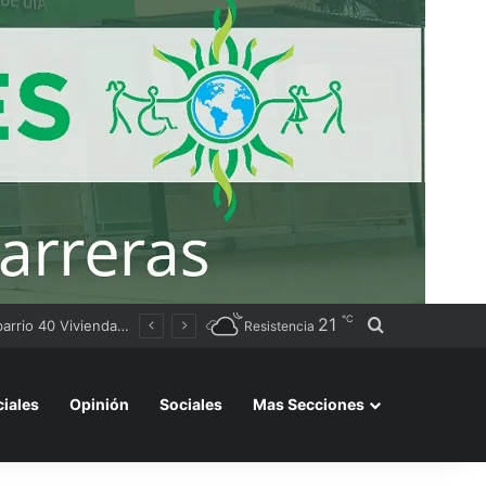
℃
21
Buscar por
Sameep anunció que comenzó la distribución de agua a las localidades del Segundo Acueducto tras la recarga de cisternas en Sáenz Peña
Resistencia
ciales
Opinión
Sociales
Mas Secciones