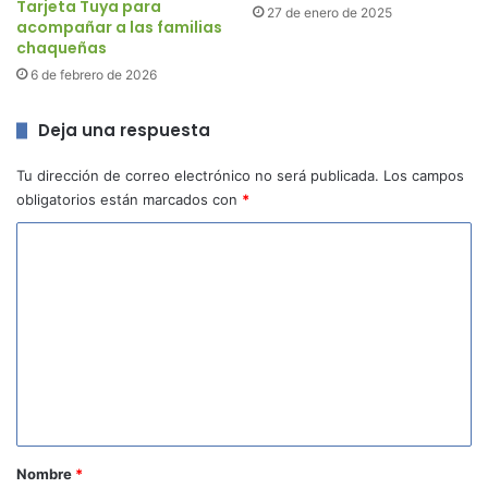
Tarjeta Tuya para
27 de enero de 2025
acompañar a las familias
chaqueñas
6 de febrero de 2026
Deja una respuesta
Tu dirección de correo electrónico no será publicada.
Los campos
obligatorios están marcados con
*
C
o
m
e
n
t
a
r
Nombre
*