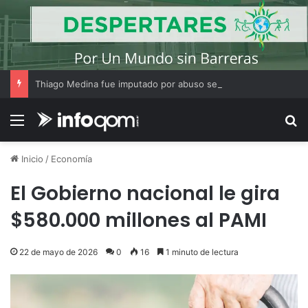
Thiago Medina fue imputado por abuso sexual y la causa continúa bajo investigación judicial
Menú
B
Inicio
/
Economía
El Gobierno nacional le gira
$580.000 millones al PAMI
22 de mayo de 2026
0
16
1 minuto de lectura